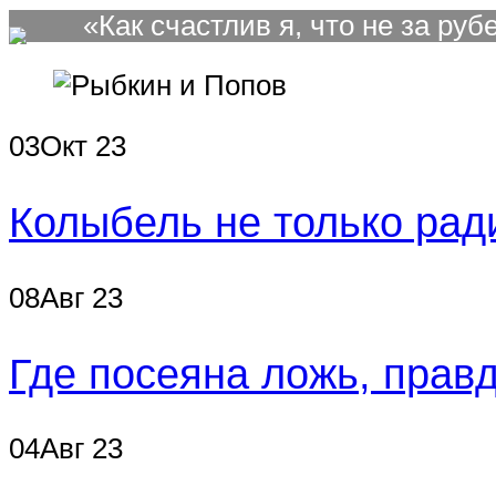
«Как счастлив я, что не за ру
03
Окт
23
Колыбель не только рад
08
Авг
23
Где посеяна ложь, прав
04
Авг
23