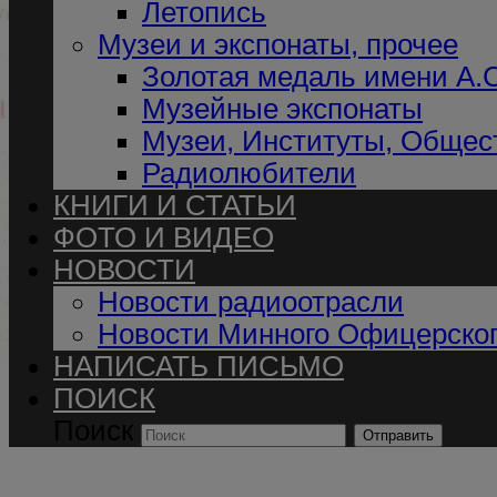
Летопись
Музеи и экспонаты, прочее
Золотая медаль имени А.
Музейные экспонаты
Музеи, Институты, Общес
Радиолюбители
КНИГИ И СТАТЬИ
ФОТО И ВИДЕО
НОВОСТИ
Новости радиоотрасли
Новости Минного Офицерског
НАПИСАТЬ ПИСЬМО
ПОИСК
Поиск
Отправить