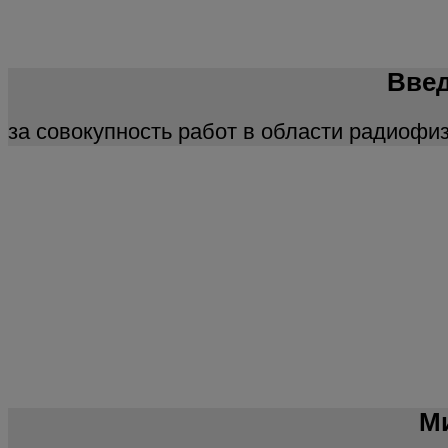
Введ
за совокупность работ в области радиофи
Ми