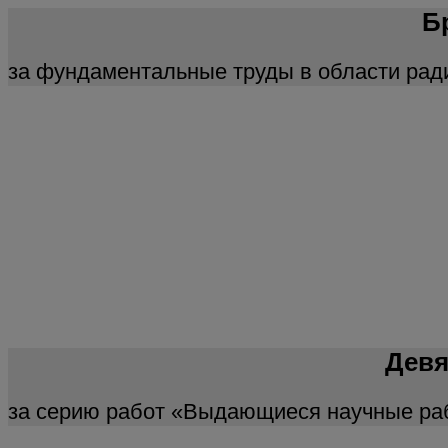
Б
за фундаментальные труды в области рад
Девя
за серию работ «Выдающиеся научные раб