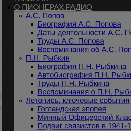
О ПИОНЕРАХ РАДИО
А.С. Попов
Биография А.С. Попова
Даты деятельности А.С. 
Труды А.С. Попова
Воспоминания об А.С. По
П.Н. Рыбкин
Биография П.Н. Рыбкина
Автобиография П.Н. Рыбк
Труды П.Н. Рыбкина
Воспоминания о П.Н. Рыб
Летопись, ключевые события
Гогландская эпопея
Минный Офицерский Кла
Подвиг связистов в 1941-19