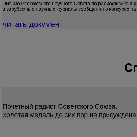
Письмо Всесоюзного научного Совета по радиофизике и р
в зарубежные научные журналы сообщения о конкурсе на 
читать документ
С
Почетный радист Советского Союза.
Золотая медаль до сих пор не присуждена