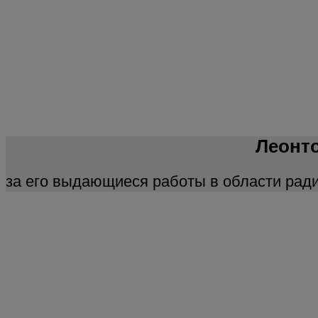
Леонто
за его выдающиеся работы в области рад