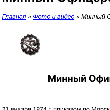
Главная
»
Фото и видео
»
Минный О
Минный Офиц
21 января 1874 г. приказом по Морс