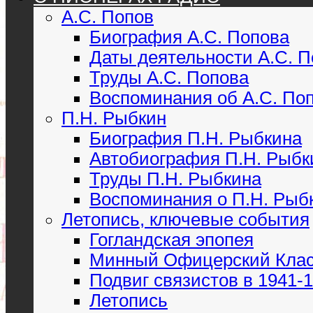
А.С. Попов
Биография А.С. Попова
Даты деятельности А.С. 
Труды А.С. Попова
Воспоминания об А.С. По
П.Н. Рыбкин
Биография П.Н. Рыбкина
Автобиография П.Н. Рыбк
Труды П.Н. Рыбкина
Воспоминания о П.Н. Рыб
Летопись, ключевые события
Гогландская эпопея
Минный Офицерский Кла
Подвиг связистов в 1941-19
Летопись