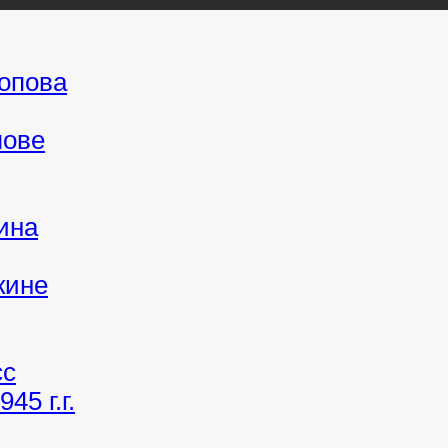
Попова
пове
ина
кине
сс
45 г.г.