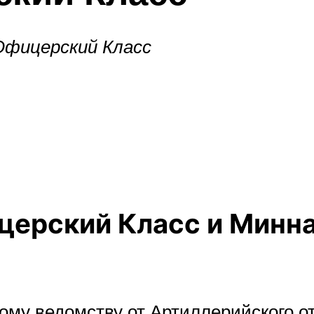
фицерский Класс
ерский Класс и Минн
кому ведомству от Артиллерийского 