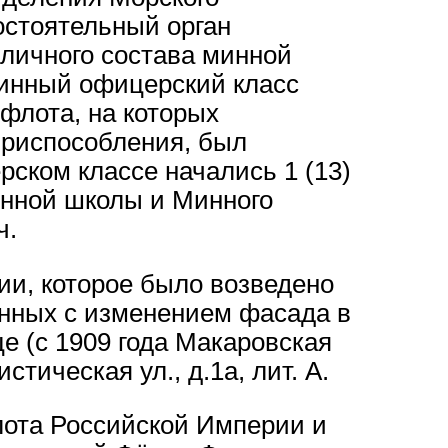
остоятельный орган
 личного состава минной
нный офицерский класс
 флота, на которых
приспособления, был
ском классе начались 1 (13)
Минной школы и Минного
ч.
ии, которое было возведено
ненных с изменением фасада в
ице (с 1909 года Макаровская
тическая ул., д.1а, лит. А.
лота Российской Империи и