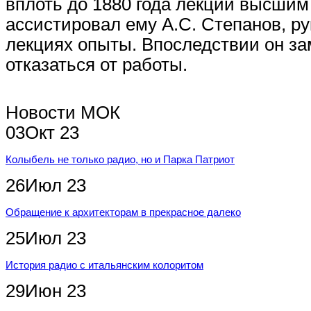
вплоть до 1880 года лекции высши
ассистировал ему А.С. Степанов, 
лекциях опыты. Впоследствии он за
отказаться от работы.
Новости МОК
03
Окт
23
Колыбель не только радио, но и Парка Патриот
26
Июл
23
Обращение к архитекторам в прекрасное далеко
25
Июл
23
История радио с итальянским колоритом
29
Июн
23