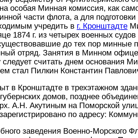
на особая Минная комиссия, как сам
нной части флота, а для подготовки
бходимым учредить в
г. Кронштадте
Ми
е 1874 г. из четырех военных судов
существовавшие до тех пор минные 
ый отряд. Занятия в Минном офицер
ву следует считать днем основания 
лем стал Пилкин Константин Павлови
т в Кронштадте в трехэтажном здан
ми губернских домов, позднее объеди
. арх. А.Н. Акутиным на Поморской ул
 зарегистрировано по адресу: Коммунис
ебного заведения Военно-Морского Ф