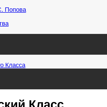
С. Попова
тва
о Класса
кий Класс