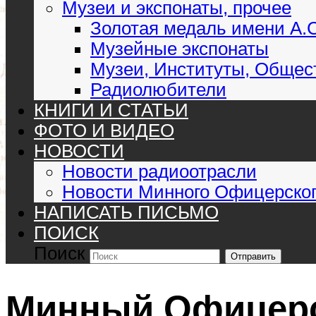
Музеи и экспонаты, прочее
Золотая медаль имени А.
Музейные экспонаты
Музеи, Институты, Общес
Радиолюбители
КНИГИ И СТАТЬИ
ФОТО И ВИДЕО
НОВОСТИ
Новости радиоотрасли
Новости Минного Офицерског
НАПИСАТЬ ПИСЬМО
ПОИСК
Поиск
Отправить
Минный Офицерс