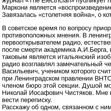
журнал «The Electrician» публикует 
Маркони является «воспроизведение
Завязалась «столетняя война», о ко
В советское время по вопросу прио
противоположных мнения. В ленинг
первооткрывателем радио, естестве
после смерти академика А.И.Берга, 
таковым является итальянский изоб
радио возглавлял замечательный че
Васильевич, учеником которого счит
при Ленинградском правлении ВНТОР
членом бюро этой секции. Душой мо
Николай Иосафович Чистяков. Мне п
вести переписку.
Расскажу об одном, связанном с ним