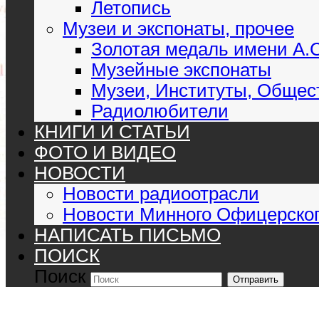
Летопись
Музеи и экспонаты, прочее
Золотая медаль имени А.
Музейные экспонаты
Музеи, Институты, Общес
Радиолюбители
КНИГИ И СТАТЬИ
ФОТО И ВИДЕО
НОВОСТИ
Новости радиоотрасли
Новости Минного Офицерског
НАПИСАТЬ ПИСЬМО
ПОИСК
Поиск
Отправить