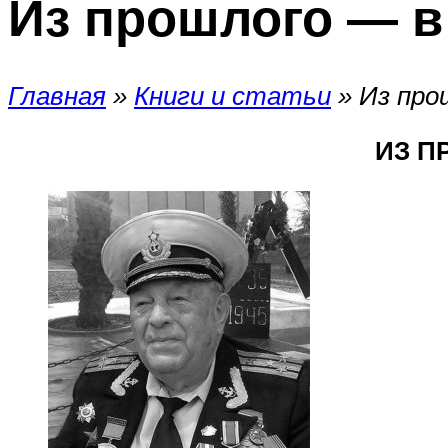
Из прошлого — в
Главная
»
Книги и статьи
»
Из про
ИЗ П