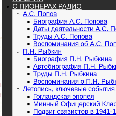
О ПИОНЕРАХ РАДИО
А.С. Попов
Биография А.С. Попова
Даты деятельности А.С. 
Труды А.С. Попова
Воспоминания об А.С. По
П.Н. Рыбкин
Биография П.Н. Рыбкина
Автобиография П.Н. Рыбк
Труды П.Н. Рыбкина
Воспоминания о П.Н. Рыб
Летопись, ключевые события
Гогландская эпопея
Минный Офицерский Кла
Подвиг связистов в 1941-19