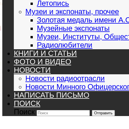
Летопись
Музеи и экспонаты, прочее
Золотая медаль имени А.
Музейные экспонаты
Музеи, Институты, Общес
Радиолюбители
КНИГИ И СТАТЬИ
ФОТО И ВИДЕО
НОВОСТИ
Новости радиоотрасли
Новости Минного Офицерског
НАПИСАТЬ ПИСЬМО
ПОИСК
Поиск
Отправить