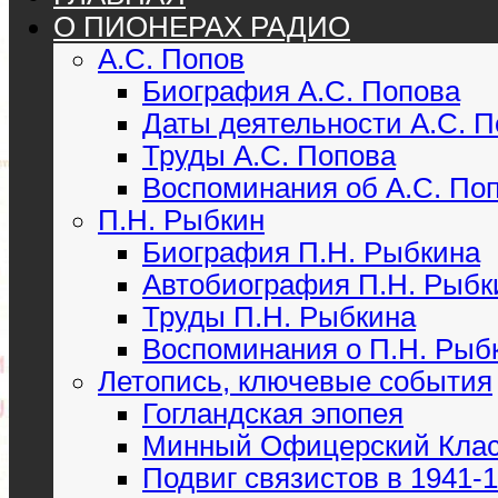
О ПИОНЕРАХ РАДИО
А.С. Попов
Биография А.С. Попова
Даты деятельности А.С. 
Труды А.С. Попова
Воспоминания об А.С. По
П.Н. Рыбкин
Биография П.Н. Рыбкина
Автобиография П.Н. Рыбк
Труды П.Н. Рыбкина
Воспоминания о П.Н. Рыб
Летопись, ключевые события
Гогландская эпопея
Минный Офицерский Кла
Подвиг связистов в 1941-19