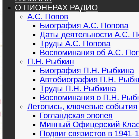
О ПИОНЕРАХ РАДИО
А.С. Попов
Биография А.С. Попова
Даты деятельности А.С. 
Труды А.С. Попова
Воспоминания об А.С. По
П.Н. Рыбкин
Биография П.Н. Рыбкина
Автобиография П.Н. Рыбк
Труды П.Н. Рыбкина
Воспоминания о П.Н. Рыб
Летопись, ключевые события
Гогландская эпопея
Минный Офицерский Кла
Подвиг связистов в 1941-19