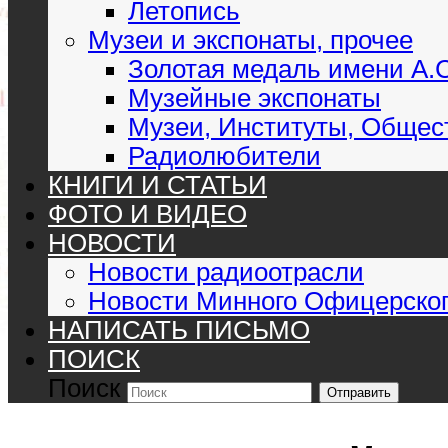
Летопись
Музеи и экспонаты, прочее
Золотая медаль имени А.
Музейные экспонаты
Музеи, Институты, Общес
Радиолюбители
КНИГИ И СТАТЬИ
ФОТО И ВИДЕО
НОВОСТИ
Новости радиоотрасли
Новости Минного Офицерског
НАПИСАТЬ ПИСЬМО
ПОИСК
Поиск
Отправить