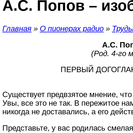
А.С. Попов – из
Главная
»
О пионерах радио
»
Труды
А.С. По
(Род. 4-го 
ПЕРВЫЙ ДОГОГЛА
Существует предвзятое мнение, что
Увы, все это не так. В пережитое 
никогда не доставались, а его дей
Представьте, у вас родилась смела