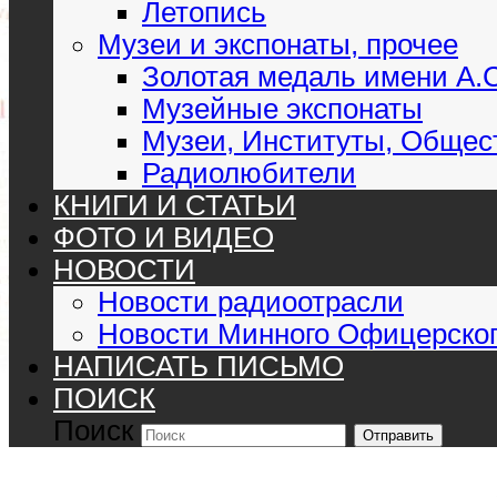
Летопись
Музеи и экспонаты, прочее
Золотая медаль имени А.
Музейные экспонаты
Музеи, Институты, Общес
Радиолюбители
КНИГИ И СТАТЬИ
ФОТО И ВИДЕО
НОВОСТИ
Новости радиоотрасли
Новости Минного Офицерског
НАПИСАТЬ ПИСЬМО
ПОИСК
Поиск
Отправить