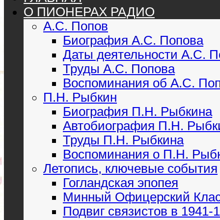
О ПИОНЕРАХ РАДИО
А.С. Попов
Биография А.С. Попова
Даты деятельности А.С. 
Труды А.С. Попова
Воспоминания об А.С. По
П.Н. Рыбкин
Биография П.Н. Рыбкина
Автобиография П.Н. Рыбк
Труды П.Н. Рыбкина
Воспоминания о П.Н. Рыб
Летопись, ключевые события
Гогландская эпопея
Минный Офицерский Кла
Подвиг связистов в 1941-19