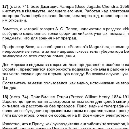
17)
(к стр. 74). Бозе Джагадис Чандра (Bose Jagadis Chundra, 18
института в г.Калькутте, носящего его имя. Работая над электр
когерера было опубликовано более, чем через год, после первог
им открытии.
Заметка, о которой говорит А. С. Попов, напечатана в разделе 
возбудило оживленные толки среди английских ученых, показав, 
предметы, что для зрения нет преград.
Профессор Бозе, как сообщают в «Pearson’s Magazine», с помощ
непрозрачные тела, а затем направил сквозь тело губернатора Б
замкнутом со всех сторон помещении.
Для морского ведомства открытие Бозе представляет особенно в
Dobats», представится возможность подавать сигналы в районе не
так часто случающиеся в туманную погоду. Во всяком случае нуж
1.)
Составитель заметки пользовался, как видно, источниками из вт
Чандра.
18)
(к стр. 74). Прис Вильям Генри (Preece William Henry, 1834-1
Задолго до применения электромагнитных волн для цепей связи 
сигналов на расстояние без проводов. Прис, видный телеграфный
явление возбуждения прерывистым током в параллельном проводе
пяти километров, о чем он сообщил на III Всемирном электротехн
Известно, что к Прису, как руководителю английских телеграфов
Русский перевод доклада Приса «Передача сигналов на расстояни