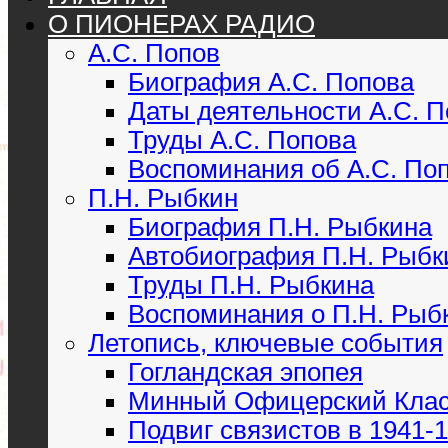
О ПИОНЕРАХ РАДИО
А.С. Попов
Биография А.С. Попова
Даты деятельности А.С. 
Труды А.С. Попова
Воспоминания об А.С. По
П.Н. Рыбкин
Биография П.Н. Рыбкина
Автобиография П.Н. Рыбк
Труды П.Н. Рыбкина
Воспоминания о П.Н. Рыб
Летопись, ключевые события
Гогландская эпопея
Минный Офицерский Кла
Подвиг связистов в 1941-19