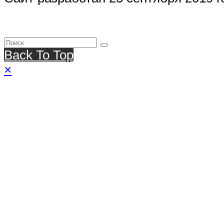
Back To Top
×