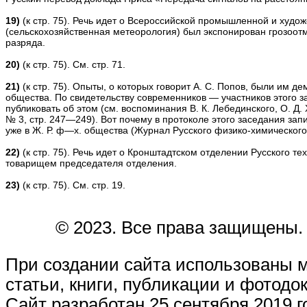
19)
(к стр. 75). Речь идет о Всероссийской промышленной и художе
(сельскохозяйственная метеорология) был экспонирован грозоот
разряда.
20)
(к стр. 75). См. стр. 71.
21)
(к стр. 75). Опыты, о которых говорит А. С. Попов, были им д
общества. По свидетельству современников — участников этого з
публиковать об этом (см. воспоминания B. К. Лебединского, О. Д.
№ 3, стр. 247—249). Вот почему в протоколе этого заседания за
уже в Ж. Р. ф—х. общества (Журнал Русского физико-химического обще
22)
(к стр. 75). Речь идет о Кронштадтском отделении Русского т
товарищем председателя отделения.
23)
(к стр. 75). См. стр. 19.
© 2023. Все права защищены.
При создании сайта использованы 
статьи, книги, публикации и фотодо
Сайт разработан 25 сентября 2019 г