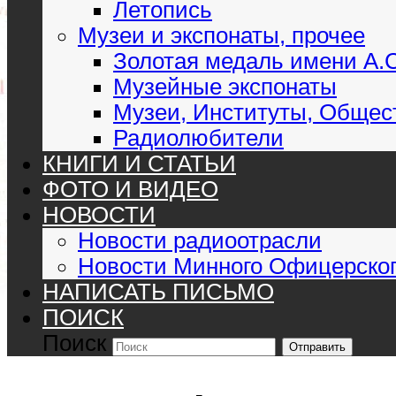
Летопись
Музеи и экспонаты, прочее
Золотая медаль имени А.
Музейные экспонаты
Музеи, Институты, Общес
Радиолюбители
КНИГИ И СТАТЬИ
ФОТО И ВИДЕО
НОВОСТИ
Новости радиоотрасли
Новости Минного Офицерског
НАПИСАТЬ ПИСЬМО
ПОИСК
Поиск
Отправить