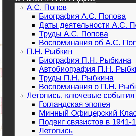
А.С. Попов
Биография А.С. Попова
Даты деятельности А.С. 
Труды А.С. Попова
Воспоминания об А.С. По
П.Н. Рыбкин
Биография П.Н. Рыбкина
Автобиография П.Н. Рыбк
Труды П.Н. Рыбкина
Воспоминания о П.Н. Рыб
Летопись, ключевые события
Гогландская эпопея
Минный Офицерский Кла
Подвиг связистов в 1941-19
Летопись