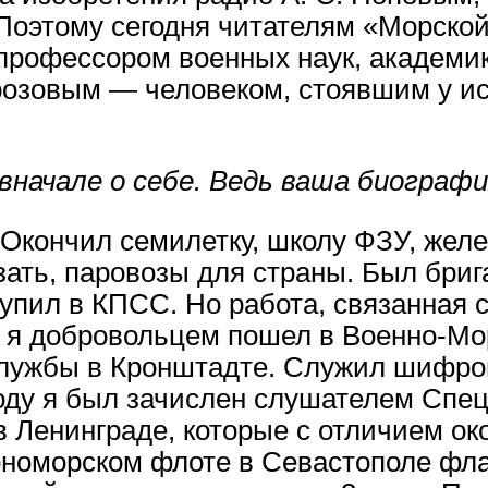
 Поэтому сегодня читателям «Морской
профессором военных наук, академик
озовым — человеком, стоявшим у ис
начале о себе. Ведь ваша биограф
. Окончил семилетку, школу ФЗУ, жел
азать, паровозы для страны. Был бр
тупил в КПСС. Но работа, связанная 
ду я добровольцем пошел в Военно-Мо
лужбы в Кронштадте. Служил шифро
оду я был зачислен слушателем Спе
Ленинграде, которые с отличием око
рноморском флоте в Севастополе ф