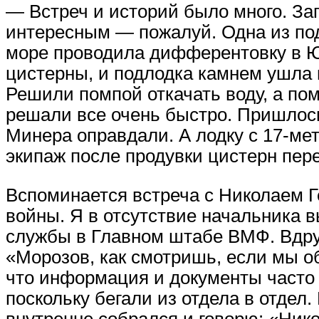
— Встреч и историй было много. За
интересным — пожалуй. Одна из по
море проводила дифферентовку в Ю
цистерны, и подлодка камнем ушла н
Решили помпой откачать воду, а пом
решали все очень быстро. Пришлось
Минера оправдали. А лодку с 17-мет
экипаж после продувки цистерн пере
Вспоминается встреча с Николаем 
войны. Я в отсутствие начальника
службы в Главном штабе ВМФ. Вдруг
«Морозов, как смотришь, если мы о
что информация и документы часто 
поскольку бегали из отдела в отдел
внутренне собрался и говорю: «Нико