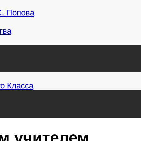
С. Попова
тва
о Класса
м учителем