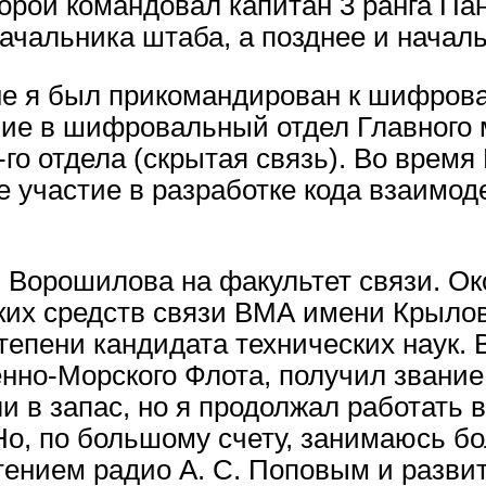
торой командовал капитан 3 ранга Пан
чальника штаба, а позднее и начал
не я был прикомандирован к шифрова
ие в шифровальный отдел Главного м
6-го отдела (скрытая связь). Во врем
 участие в разработке кода взаимод
 Ворошилова на факультет связи. Ок
их средств связи ВМА имени Крылов
епени кандидата технических наук. В
нно-Морского Флота, получил звание
ли в запас, но я продолжал работать 
 Но, по большому счету, занимаюсь б
тением радио А. С. Поповым и разви