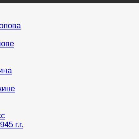
Попова
пове
ина
кине
сс
45 г.г.