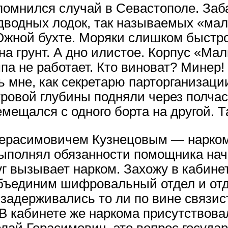
помнился случай в Севастополе. Заб
дводных лодок, так называемых «мал
жной бухте. Моряки слишком быстр
а грунт. А дно илистое. Корпус «Мал
па не работает. Кто виноват? Минер! 
 мне, как секретарю парторганизаци
ровой глубины подняли через полчас
мещался с одного борта на другой. Т
Герасимовичем Кузнецовым — нарко
 выполнял обязанности помощника н
 вызывает нарком. Захожу в кабинет,
бъединим шифровальный отдел и отде
задерживались то ли по вине связис
. В кабинете же наркома присутствов
лай Герасимович, это вопрос государ