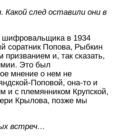
 Какой след оставили они в
а шифровальщика в 1934
ий соратник Попова, Рыбкин
 призванием и, так сказать,
емии. Это был
ое мнение о нем не
яндской-Поповой, она-то и
м и с племянником Крупской,
чери Крылова, позже мы
ных встреч…