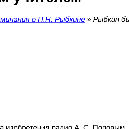
минания о П.Н. Рыбкине
»
Рыбкин б
а изобретения радио А. С. Поповым, 