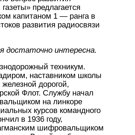
 газеты» предлагается
ом капитаном 1 — ранга в
токов развития радиосвязи
ия достаточно интересна.
езнодорожный техникум.
игадиром, наставником школы
с железной дорогой,
рской Флот. Службу начал
вальщиком на линкоре
циальных курсов командного
нчил в 1936 году,
лагманским шифровальщиком