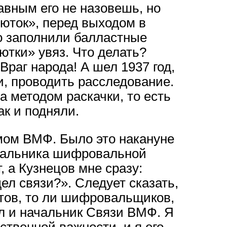
авным его не назовешь, но
юток», перед выходом в
о заполнили балластные
ютки» увяз. Что делать?
Враг народа! А шел 1937 год,
и, проводить расследование.
а методом раскачки, то есть
ак и подняли.
мом ВМФ. Было это накануне
ачальника шифровальной
 а Кузнецов мне сразу:
л связи?». Следует сказать,
тов, то ли шифровальщиков,
ал и начальник Связи ВМФ. Я
ственной важности, и я его