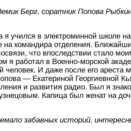
емик Берг, соратник Попова Рыбкин.
а я учился в электроминной школе н
оле на командира отделения. Ближайш
освязи, что впоследствии стало моим
ом я работал в Военно-морской акад
человек. И даже после его ареста м
Попова — Екатериной Георгиевной Кь
ления и развития радио. Был я знако
узнецовым. Капица был женат на до
немало забавных историй, интерес