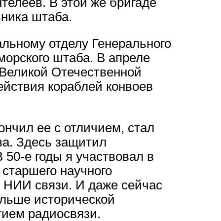
телеев. В этой же бригаде
ьника штаба.
льному отделу Генерального
орского штаба. В апреле
я Великой Отечественной
ействия кораблей конвоев
ончил ее с отличием, стал
а. Здесь защитил
 50-е годы я участвовал в
 старшего научного
в НИИ связи. И даже сейчас
ольше исторической
тием радиосвязи.