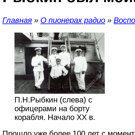
Главная
»
О пионерах радио
»
Воспо
П.Н.Рыбкин (слева) с
офицерами на борту
корабля. Начало XX в.
Прошло уже более 100 лет с момент