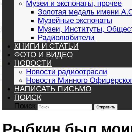
Музеи и экспонаты, прочее
Золотая медаль имени А.
Музейные экспонаты
Музеи, Институты, Общес
Радиолюбители
КНИГИ И СТАТЬИ
ФОТО И ВИДЕО
НОВОСТИ
Новости радиоотрасли
Новости Минного Офицерског
НАПИСАТЬ ПИСЬМО
ПОИСК
Поиск
Отправить
Рыбкин был мои