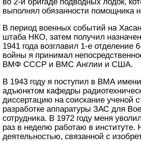
во 2-й бригаде подводных лодок, ко
выполнял обязанности помощника на
В период военных событий на Хаса
штаба НКО, затем получил назначен
1941 года возглавил 1-е отделение 
войны я принимал непосредственное
ВМФ СССР и ВМС Англии и США.
В 1943 году я поступил в ВМА имени
адъюнктом кафедры радиотехническ
диссертацию на соискание ученой ст
разработке аппаратуры ЗАС для Вое
сотрудника. В 1972 году меня уволи
раз в неделю работаю в институте.
деятельностью, связанной с изобре