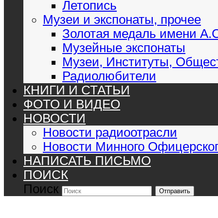
Летопись
Музеи и экспонаты, прочее
Золотая медаль имени А.
Музейные экспонаты
Музеи, Институты, Общес
Радиолюбители
КНИГИ И СТАТЬИ
ФОТО И ВИДЕО
НОВОСТИ
Новости радиоотрасли
Новости Минного Офицерског
НАПИСАТЬ ПИСЬМО
ПОИСК
Поиск
Отправить