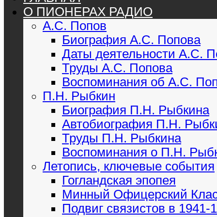
О ПИОНЕРАХ РАДИО
А.С. Попов
Биография А.С. Попова
Даты деятельности А.С. 
Труды А.С. Попова
Воспоминания об А.С. По
П.Н. Рыбкин
Биография П.Н. Рыбкина
Автобиография П.Н. Рыбк
Труды П.Н. Рыбкина
Воспоминания о П.Н. Рыб
Летопись, ключевые события
Гогландская эпопея
Минный Офицерский Кла
Подвиг связистов в 1941-19