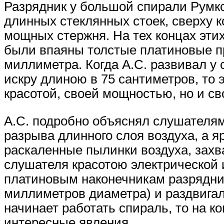
Разрядник у большой спирали Румко
длинных стеклянных стоек, сверху 
мощных стержня. На тех концах эти
были впаяны толстые платиновые пр
миллиметра. Когда А.С. развивал у
искру длиною в 75 сантиметров, то
красотой, своей мощностью, но и с
А.С. подробно объяснял слушателям
разрыва длинного слоя воздуха, а 
раскаленные пылинки воздуха, захв
слушателя красотою электрической 
платиновым наконечникам разрядник
миллиметров диаметра) и раздвигал 
начинает работать спираль, то на 
интересные явления.