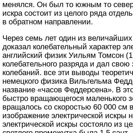
менялся. Он был то южным то север
искра состоит из целого ряда отдел
в обратном направлении.
Через семь лет один из величайших
доказал колебательный характер эл
английский физик Уильям Томсон (18
колебательного разряда и дал свою
колебаний. все эти выводы теорет
немецкого физика Вильгельма Федде
название «часов Феддерсена». В э
быстро вращающегося маленького з
вращалось со скоростью 60 000 см 
изображение электрической искры н
электрической искры состояло из це
светлого промежутка была 1,5 сант.