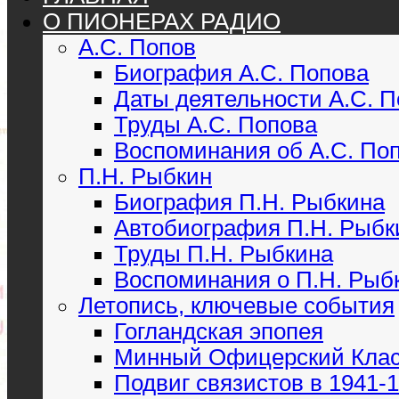
О ПИОНЕРАХ РАДИО
А.С. Попов
Биография А.С. Попова
Даты деятельности А.С. 
Труды А.С. Попова
Воспоминания об А.С. По
П.Н. Рыбкин
Биография П.Н. Рыбкина
Автобиография П.Н. Рыбк
Труды П.Н. Рыбкина
Воспоминания о П.Н. Рыб
Летопись, ключевые события
Гогландская эпопея
Минный Офицерский Кла
Подвиг связистов в 1941-19