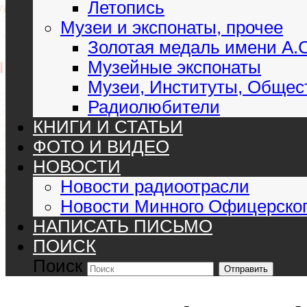
Летопись
Музеи и экспонаты, прочее
Золотая медаль имени А.
Музейные экспонаты
Музеи, Институты, Общес
Радиолюбители
КНИГИ И СТАТЬИ
ФОТО И ВИДЕО
НОВОСТИ
Новости радиоотрасли
Новости Минного Офицерског
НАПИСАТЬ ПИСЬМО
ПОИСК
Поиск
Отправить