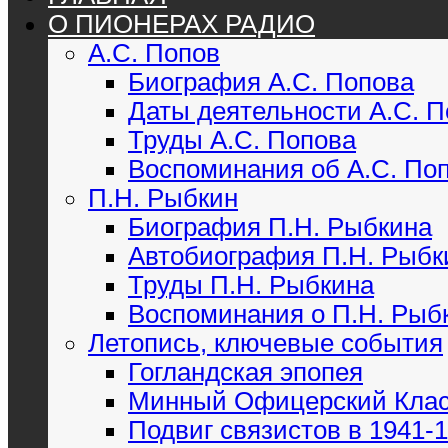
О ПИОНЕРАХ РАДИО
А.С. Попов
Биография А.С. Попова
Даты деятельности А.С. 
Труды А.С. Попова
Воспоминания об А.С. По
П.Н. Рыбкин
Биография П.Н. Рыбкина
Автобиография П.Н. Рыбк
Труды П.Н. Рыбкина
Воспоминания о П.Н. Рыб
Летопись, ключевые события
Гогландская эпопея
Минный Офицерский Кла
Подвиг связистов в 1941-19