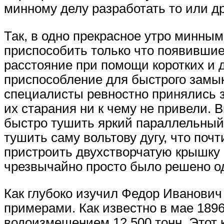
минному делу разработать то или др
Так, в одно прекрасное утро минны
приспособить только что появившие
расстояние при помощи коротких и 
приспособление для быстрого замык
специалисты ревностно принялись з
их старания ни к чему не привели.
быстро тушить яркий параллельный 
тушить саму вольтову дугу, что почт
пристроить двухстворчатую крышку 
чрезвычайно просто было решено од
Как глубоко изучил Федор Иванович
примерами. Как известно в мае 189
водоизмещением 12.500 тонн, Этот 