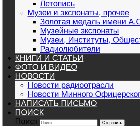
Летопись
Музеи и экспонаты, прочее
Золотая медаль имени А.
Музейные экспонаты
Музеи, Институты, Общес
Радиолюбители
КНИГИ И СТАТЬИ
ФОТО И ВИДЕО
НОВОСТИ
Новости радиоотрасли
Новости Минного Офицерског
НАПИСАТЬ ПИСЬМО
ПОИСК
Поиск
Отправить